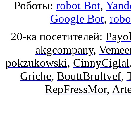
Роботы:
robot Bot
,
Yand
Google Bot
,
robo
20-ка посетителей:
Payo
akgcompany
,
Vemee
pokzukowski
,
CinnyCiglal
Griche
,
BouttBrultvef
,
RepFressMor
,
Art