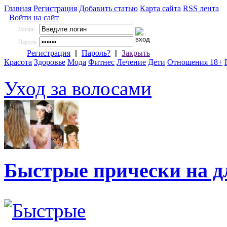
Главная
Регистрация
Добавить статью
Карта сайта
RSS лента
Войти на сайт
Логин:
Пароль:
Регистрация
||
Пароль?
||
Закрыть
Красота
Здоровье
Мода
Фитнес
Лечение
Дети
Отношения 18+
Уход за волосами
Быстрые прически на 