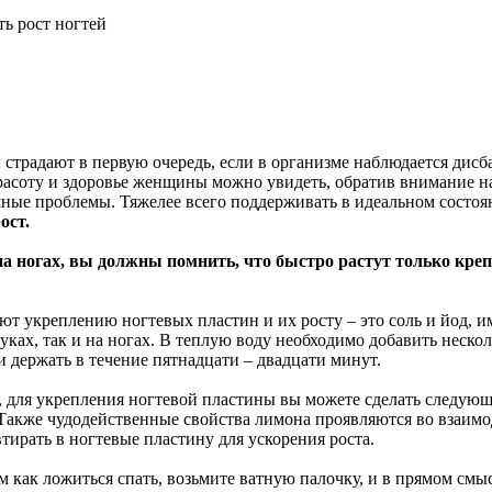
ть рост ногтей
 страдают в первую очередь, если в организме наблюдается дисб
красоту и здоровье женщины можно увидеть, обратив внимание на
ные проблемы. Тяжелее всего поддерживать в идеальном состояни
ост.
 на ногах, вы должны помнить, что быстро растут только кре
ют укреплению ногтевых пластин и их росту – это соль и йод, и
 руках, так и на ногах. В теплую воду необходимо добавить нес
 и держать в течение пятнадцати – двадцати минут.
, для укрепления ногтевой пластины вы можете сделать следующе
и. Также чудодейственные свойства лимона проявляются во взаи
втирать в ногтевые пластину для ускорения роста.
ем как ложиться спать, возьмите ватную палочку, и в прямом смы