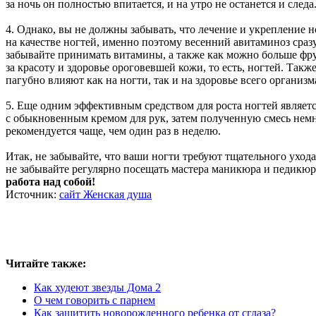
за ночь он полностью впитается, и на утро не останется и следа
4. Однако, вы не должны забывать, что лечение и укрепление н
на качестве ногтей, именно поэтому весенний авитаминоз сразу
забывайте принимать витамины, а также как можно больше фру
за красоту и здоровье ороговевшей кожи, то есть, ногтей. Такж
пагубно влияют как на ногти, так и на здоровье всего организм
5. Еще одним эффективным средством для роста ногтей являет
с обыкновенным кремом для рук, затем полученную смесь немно
рекомендуется чаще, чем один раз в неделю.
Итак, не забывайте, что ваши ногти требуют тщательного ухода
не забывайте регулярно посещать мастера маникюра и педикю
работа над собой!
Источник:
сайт Женская душа
Читайте также:
Как худеют звезды Дома 2
О чем говорить с парнем
Как защитить новорожденного ребенка от сглаза?