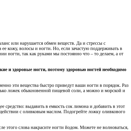
аланс или нарушается обмен веществ. Да и стрессы с
 ее кожу, волосы и ногти. Но, если зачастую поддерживать в
и ногти, так как руками мы постоянно что – то делаем, а от
пкие и здоровые ногти, поэтому здоровью ногтей необходимо
менно эти вещества быстро приведут ваши ногти в порядок. Раз
колько ложек обыкновенной пищевой соли, а можно и морской и
е средство: выдавить в емкость сок лимона и добавить в этот
модействии с оливковым маслом. Подогрейте ложку оливкового
сле этого слова накрасите ногти йодом. Можете не волноваться,