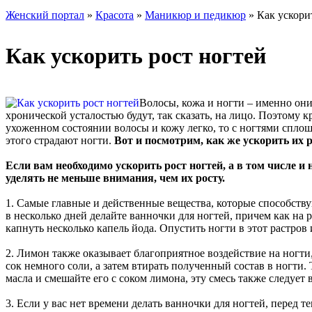
Женский портал
»
Красота
»
Маникюр и педикюр
» Как ускори
Как ускорить рост ногтей
Волосы, кожа и ногти – именно они
хронической усталостью будут, так сказать, на лицо. Поэтому 
ухоженном состоянии волосы и кожу легко, то с ногтями сплош
этого страдают ногти.
Вот и посмотрим, как же ускорить их р
Если вам необходимо ускорить рост ногтей, а в том числе и
уделять не меньше внимания, чем их росту.
1. Самые главные и действенные вещества, которые способству
в несколько дней делайте ванночки для ногтей, причем как на
капнуть несколько капель йода. Опустить ногти в этот растров
2. Лимон также оказывает благоприятное воздействие на ногти
сок немного соли, а затем втирать полученный состав в ногт
масла и смешайте его с соком лимона, эту смесь также следует 
3. Если у вас нет времени делать ванночки для ногтей, перед т