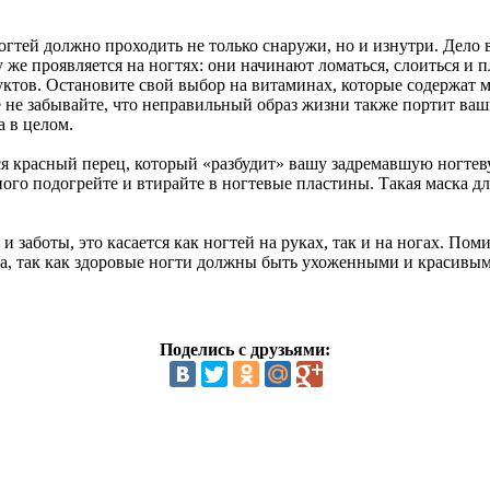
.
огтей должно проходить не только снаружи, но и изнутри. Дело 
 же проявляется на ногтях: они начинают ломаться, слоиться и 
ктов. Остановите свой выбор на витаминах, которые содержат м
е не забывайте, что неправильный образ жизни также портит ваши
а в целом.
ся красный перец, который «разбудит» вашу задремавшую ногтев
го подогрейте и втирайте в ногтевые пластины. Такая маска для
 и заботы, это касается как ногтей на руках, так и на ногах. П
ра, так как здоровые ногти должны быть ухоженными и красивы
Поделись с друзьями: