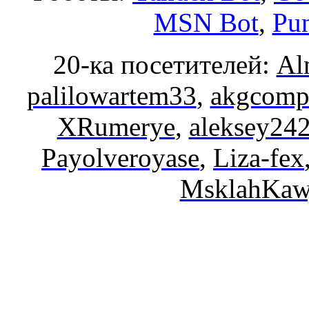
MSN Bot
,
Pun
20-ка посетителей:
Al
palilowartem33
,
akgcomp
XRumerye
,
aleksey24
Payolveroyase
,
Liza-fex
MsklahKaw