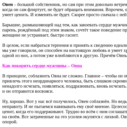
Овен
– большой собственник, но сам при этом довольно ветрен
когда он сам флиртует, не будет обращать внимания. Впрочем, 
умеет ценить. И изменять не будет. Скорее просто сначала с не
Барышне, размышляющей над тем, как завоевать сердце мужчины
парень, рождённый под этим знаком, сочтёт такое поведение пре
женщине не устраивает, быстро гаснет.
В целом, если набраться терпения и принять к сведению идеал
мы уже говорили, он способен на настоящую любовь и умеет 
одной из них, а потом уже влюбляются в другую. Причём Овны
Как покорить сердце мужчины – Овна
В принципе, соблазнить Овна не сложно. Главное – чтобы он о
привлечь этого неординарного человека, быть слишком скромной
ненадолго исчезать, появляться, поддразнивать, вновь исчеза
и он отправится восвояси.
Ну, хорошо. Вот у нас всё получилось, Овен соблазнён. Но вед
неправоту. И не пытаемся навязывать ему своё мнение. Целесо
ценит, когда его поддерживают. Трудно во всём с ним соглашат
на своём. Все затраченные на это усилия окупятся с лихвой.
опорой.