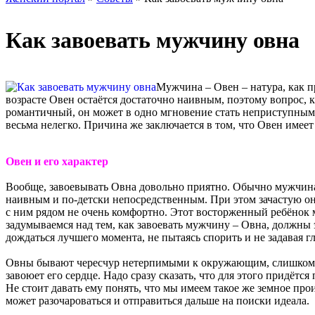
Как завоевать мужчину овна
Мужчина – Овен – натура, как п
возрасте Овен остаётся достаточно наивным, поэтому вопрос, к
романтичный, он может в одно мгновение стать неприступным
весьма нелегко. Причина же заключается в том, что Овен имеет
Овен и его характер
Вообще, завоевывать Овна довольно приятно. Обычно мужчина э
наивным и по-детски непосредственным. При этом зачастую он
с ним рядом не очень комфортно. Этот восторженный ребёнок 
задумываемся над тем, как завоевать мужчину – Овна, должны э
дождаться лучшего момента, не пытаясь спорить и не задавая г
Овны бывают чересчур нетерпимыми к окружающим, слишком за
завоюет его сердце. Надо сразу сказать, что для этого придёт
Не стоит давать ему понять, что мы имеем такое же земное про
может разочароваться и отправиться дальше на поиски идеала.