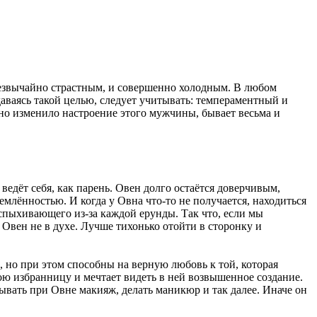
чрезвычайно страстным, и совершенно холодным. В любом
даваясь такой целью, следует учитывать: темпераментный и
но изменило настроение этого мужчины, бывает весьма и
едёт себя, как парень. Овен долго остаётся доверчивым,
млённостью. И когда у Овна что-то не получается, находиться
спыхивающего из-за каждой ерунды. Так что, если мы
 Овен не в духе. Лучше тихонько отойти в сторонку и
о при этом способны на верную любовь к той, которая
вою избранницу и мечтает видеть в ней возвышенное создание.
дывать при Овне макияж, делать маникюр и так далее. Иначе он