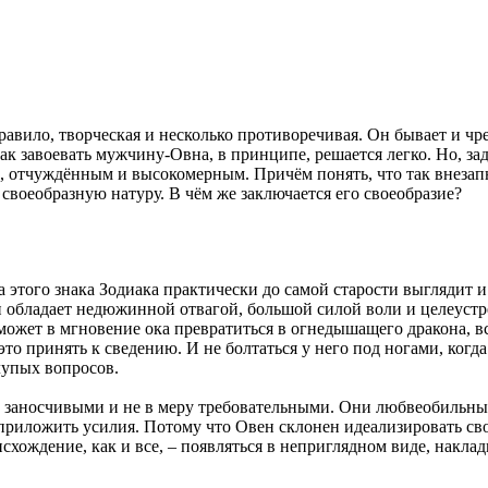
равило, творческая и несколько противоречивая. Он бывает и 
ак завоевать мужчину-Овна, в принципе, решается легко. Но, за
, отчуждённым и высокомерным. Причём понять, что так внезап
 своеобразную натуру. В чём же заключается его своеобразие?
того знака Зодиака практически до самой старости выглядит и в
 обладает недюжинной отвагой, большой силой воли и целеустре
может в мгновение ока превратиться в огнедышащего дракона, в
то принять к сведению. И не болтаться у него под ногами, когда
лупых вопросов.
носчивыми и не в меру требовательными. Они любвеобильны, н
ся приложить усилия. Потому что Овен склонен идеализировать с
исхождение, как и все, – появляться в неприглядном виде, накла