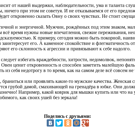
исит от нашей выдержки, наблюдательности, ума и таланта слушат
, ничего при этом не советуя. И не отказываемся от его предлож
удет откровенно сказать Овну о своих чувствах. Не стоит смуща
тичной и энергичной. Мужчин, рождённых под этим знаком, ма
м всё время нужны новые впечатления, свежие переживания, не
дсказуемостью. К примеру, сегодня можно быть покорной, наивной
и заинтересует его. А каменное спокойствие и флегматичность о
ют его склонность к агрессии и привязывают к себе надолго.
 следует избегать враждебности, хитрости, недомолвок, непоня
ь. Овен ценит откровенность и способен заметить малейшую фал
ть из себя недотрогу в то время, как на самом деле всё совсем н
ь, браниться или проявлять какие-то мужские качества. Женская с
тся грубой дамой, смахивающей на гренадёра в юбке. Они долж
онечно! Например, какой коврик для мышки купить или что на у
юбимого, как своих ушей без зеркала!
Поделись с друзьями: