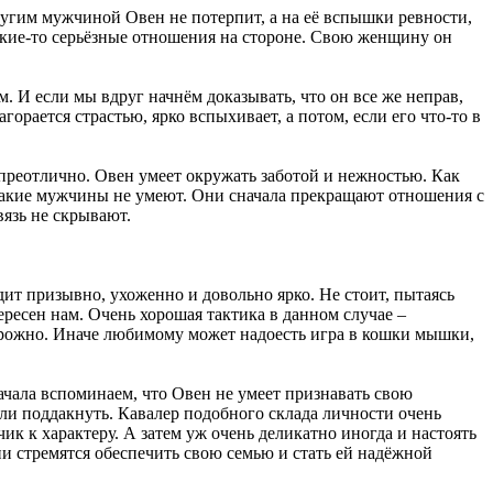
другим мужчиной Овен не потерпит, а на её вспышки ревности,
 какие-то серьёзные отношения на стороне. Свою женщину он
 И если мы вдруг начнём доказывать, что он все же неправ,
орается страстью, ярко вспыхивает, а потом, если его что-то в
 преотлично. Овен умеет окружать заботой и нежностью. Как
такие мужчины не умеют. Они сначала прекращают отношения с
язь не скрывают.
дит призывно, ухоженно и довольно ярко. Не стоит, пытаясь
ересен нам. Очень хорошая тактика в данном случае –
сторожно. Иначе любимому может надоесть игра в кошки мышки,
начала вспоминаем, что Овен не умеет признавать свою
или поддакнуть. Кавалер подобного склада личности очень
ик к характеру. А затем уж очень деликатно иногда и настоять
и стремятся обеспечить свою семью и стать ей надёжной