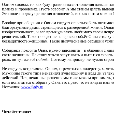
Одним словом, то, как будут развиваться отношения дальше, зав
планах и проблемах. Пусть говорит. А мы станем делать выводы
Это полезно для укрепления отношений, так как потом можно б
Вообще при общении с Овном следует стараться быть оптимис
благоразумные дамы, стремящиеся к размеренной жизни. Овна
изобретательность, и всё время удивлять любимого своей непре
решительной. Такое поведение наверняка собьёт Овна с толку 
беззащитность женщинам. Такие импульсивные барышни усмиря
Собираясь покорять Овна, нужно запомнить – в общении с ним
свете женщины. Не стоит что-то запутывать и пытаться скрыт
роль, он тут же всё поймёт. Поэтому, например, не нужно строи
Не следует, встречаясь с Овном, стремиться к лидерству, хамит
Мужчины такого типа ненавидят вульгарщину и вряд ли увлеку
действий. Нет, невинные решения мы тоже можем принимать, к
если попытаться отобрать у Овна это право, то не видать нам л
Источник:
www.jlady.ru
Читайте также: