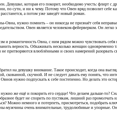
ен. Девушке, которая его покорит, необходимо учесть: флирт с 
они, по сути, и ни к чему. Потому что Овен вряд позволит себе
й расстанется, а потом уже заведёт новый роман.
-Овна, нужно помнить – он никогда не признаёт себя неправым.
дательством. Овен является человеком-фейерверком. Он легко заг
изм и романтичность Овна, с ним рядом можно чувствовать себя
хранить верность. Обхаживать несколько женщин одновременно 
 не притворяются влюблёнными и своих намерений разорвать св
братил на девушку внимание. Такое происходит, когда она выгля
, скованной, скучной. И не следует давать ему понять, что инт
ть. Овнов нужно подпускать к себе постепенно. Но делать это о
ь нужно же ещё и покорить его сердце! Что делаем дальше-то? С
образнее будет не спорить по пустякам, лишний раз промолчать 
ься? Можно немного и потерпеть, присмотреться, подобрать ключ
 Овны-мужчины очень внимательные, трудолюбивые и упорные. Он