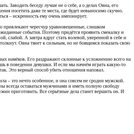
ь. Заводить беседу лучше не о себе, а о делах Овна, его
ения посетить даже те места, где будет невыносимо скучно.
ться – искренность ему очень импонирует.
ло привлекают чересчур уравновешенные, слишком
ожиданные события. Поэтому придётся проявить смекалку и
, слабой. А завтра вдруг стать волевой, уверенной в себе и
ттолкнут. Овна тянет к сильным, но не боящимся показать свою
тных намёков. Его раздражают склонные к усложнению всего на
ьшь в поведении девушки. И если мы начнём играть какую-то
е так. Это верный способ убить отношения наповал.
ила – это нечто особенное, и она совсем не сродни мужской.
ны всегда оставаться мужчинами и иметь полную свободу
жин приготовить. Все серьёзные дела станет вершить он. И