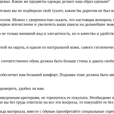
 одежке. Какие же предметы одежды делают наш образ единым?
тельно вы не подбирали свой туалет, каким бы дорогим не был в
полом. Можно с уверенностью сказать, что настоящая женщина, 
первое впечатление и увеличить ваши шансы на дальнейшее знак
 не только внешний вид и элегантность, но и качество и удобств
ой на ощупь, в идеале из натуральной кожи, самого гигиениче
р, соответственно обувь должна быть больше стопы и давать сво
 обеспечит вам больший комфорт. Подошва тоже должна быть мяг
роверить, удобно ли вам.
веденным критериям, не торопитесь ее покупать. Необходимо под
и вы без труда ответили на все эти вопросы, то покупайте ее бе
вида материала, вместе с обувью приобретайте специальные спре