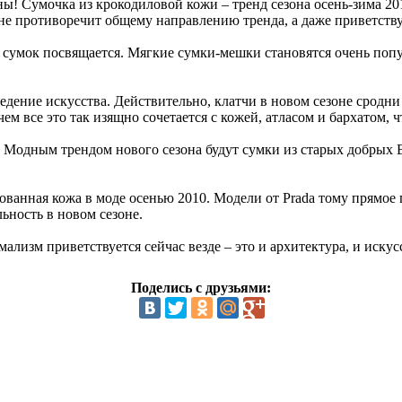
! Сумочка из крокодиловой кожи – тренд сезона осень-зима 201
не противоречит общему направлению тренда, а даже приветству
сумок посвящается. Мягкие сумки-мешки становятся очень попу
зведение искусства. Действительно, клатчи в новом сезоне сро
 все это так изящно сочетается с кожей, атласом и бархатом, чт
 Модным трендом нового сезона будут сумки из старых добрых В
ованная кожа в моде осенью 2010. Модели от Prada тому прямое
ность в новом сезоне.
лизм приветствуется сейчас везде – это и архитектура, и иску
Поделись с друзьями: