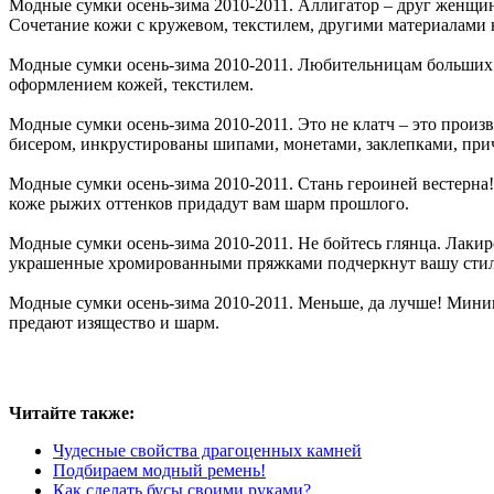
Модные сумки осень-зима 2010-2011. Аллигатор – друг женщины
Сочетание кожи с кружевом, текстилем, другими материалами 
Модные сумки осень-зима 2010-2011. Любительницам больших 
оформлением кожей, текстилем.
Модные сумки осень-зима 2010-2011. Это не клатч – это прои
бисером, инкрустированы шипами, монетами, заклепками, причем
Модные сумки осень-зима 2010-2011. Стань героиней вестерна!
коже рыжих оттенков придадут вам шарм прошлого.
Модные сумки осень-зима 2010-2011. Не бойтесь глянца. Лакир
украшенные хромированными пряжками подчеркнут вашу стиль
Модные сумки осень-зима 2010-2011. Меньше, да лучше! Минима
предают изящество и шарм.
Читайте также:
Чудесные свойства драгоценных камней
Подбираем модный ремень!
Как сделать бусы своими руками?