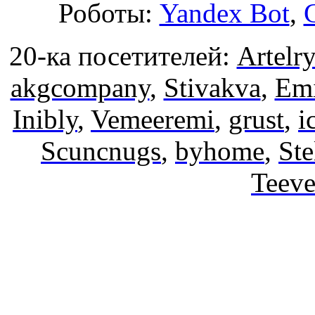
Роботы:
Yandex Bot
,
20-ка посетителей:
Artelr
akgcompany
,
Stivakva
,
Emi
Inibly
,
Vemeeremi
,
grust
,
i
Scuncnugs
,
byhome
,
St
Teev