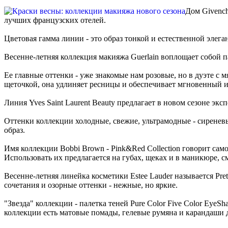
Дом Givench
лучших французских отелей.
Цветовая гамма линии - это образ тонкой и естественной элега
Весенне-летняя коллекция макияжа Guerlain воплощает собой п
Ее главные оттенки - уже знакомые нам розовые, но в дуэте с
щеточкой, она удлиняет ресницы и обеспечивает мгновенный и
Линия Yves Saint Laurent Beauty предлагает в новом сезоне э
Оттенки коллекции холодные, свежие, ультрамодные - сиреневы
образ.
Имя коллекции Bobbi Brown - Pink&Red Collection говорит сам
Использовать их предлагается на губах, щеках и в маникюре, 
Весенне-летняя линейка косметики Estee Lauder называется Pr
сочетания и озорные оттенки - нежные, но яркие.
"Звезда" коллекции - палетка теней Pure Color Five Color EyeS
коллекции есть матовые помады, гелевые румяна и карандаши д