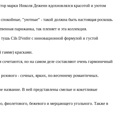
ектор марки Николя Деженн вдохновлялся красотой и уютом
, спокойные, "уютные" - такой должна быть настоящая роскошь.
венная парижанка, так пленяет и эта коллекция.
 тушь Cils D'enfer с инновационной формулой и густой
й гамме) красками.
м сочетаются, но на самом деле составляют очень гармоничный
 розового - сочных, ярких, по-весеннему романтичных.
вое название. В ней представлены смелые и кокетливые
вого, фиолетового, бежевого и мерцающего угольного. Также в