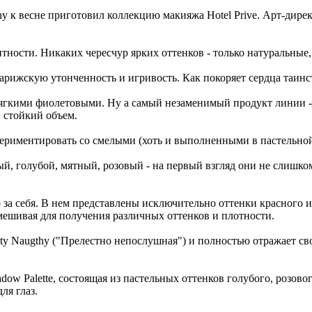
y к весне приготовил коллекцию макияжа Hotel Prive. Арт-дир
нтности. Никаких чересчур ярких оттенков - только натуральные
арижскую утонченность и игривость. Как покоряет сердца таинст
 мягкими фиолетовыми. Ну а самый незаменимый продукт линии -
 стойкий объем.
кспериментировать со смелыми (хоть и выполненными в пастельно
й, голубой, мятный, розовый - на первый взгляд они не слишко
о за себя. В нем представлены исключительно оттенки красного и
смешивая для получения различных оттенков и плотности.
etty Naugthy ("Прелестно непослушная") и полностью отражает с
hadow Palette, состоящая из пастельных оттенков голубого, розо
ля глаз.