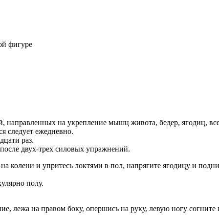
ой фигуре
направленных на укрепление мышц живота, бедер, ягодиц, все
ся следует ежедневно.
дцати раз.
после двух-трех силовых упражнений.
на колени и упритесь локтями в пол, напрягите ягодицу и подни
улярно полу.
, лежа на правом боку, опершись на руку, левую ногу согните 