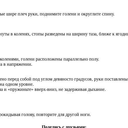
ные шире плеч руки, поднимите голени и округлите спину.
гнуты в коленях, стопы разведены на ширину таза, ближе к ягоди
 коленями, голени расположены параллельно полу.
а в напряжении.
ено перед собой под углом девяносто градусов, руки поставлены
 на одном уровне.
ла и «пружиньте» вверх-вниз, не задерживая дыхание.
прокидывая голову, повторите для другой ноги.
Поделись с друзьями: