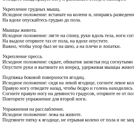
Укрепление грудных мышц.
Исходное положение: встаньте на колени и, опираясь разведен
На вдохе опускайтесь грудью до пола.
Мышцы живота.
Исходное положение: лягте на спину, руки вдоль тела, ноги со
На выдохе оторвите таз от пола, на вдохе опустите.
Важно, чтобы упор был не на шею, а на плечи и лопатки.
Укрепление пресса.
Исходное положение: сядьте, обхватив запястья под согнутыми
Опустите руки и вытяните их вперед, удерживая мышцы живот
Подтяжка боковой поверхности ягодиц.
Исходное положение: сидя на левой ягодице, согните левое кол
Правую ногу отведите назад, чтобы бедро и голень находились
Согните правую ногу на девяносто градусов, оторвите ее от по
Повторите упражнение для второй ноги.
Упражнения на расслабление.
Исходное положение: лежа на животе.
Подтяните пятку к ягодице, не отрывая колено от пола и не за