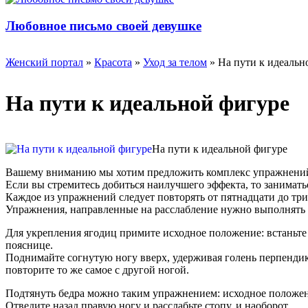
Любовное письмо своей девушке
Женский портал
»
Красота
»
Уход за телом
» На пути к идеальн
На пути к идеальной фигуре
На пути к идеальной фигуре
Вашему вниманию мы хотим предложить комплекс упражнений, 
Если вы стремитесь добиться наилучшего эффекта, то занимать
Каждое из упражнений следует повторять от пятнадцати до три
Упражнения, направленные на расслабление нужно выполнять 
Для укрепления ягодиц примите исходное положение: встаньте 
пояснице.
Поднимайте согнутую ногу вверх, удерживая голень перпендик
повторите то же самое с другой ногой.
Подтянуть бедра можно таким упражнением: исходное положение
Отведите назад правую ногу и расслабьте стопу, и наоборот.