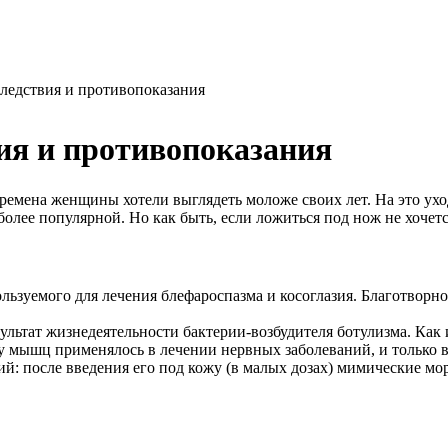
ледствия и противопоказания
ия и противопоказания
времена женщины хотели выглядеть моложе своих лет. На это уход
 более популярной. Но как быть, если ложиться под нож не хоче
ользуемого для лечения блефароспазма и косоглазия. Благотворн
ультат жизнедеятельности бактерии-возбудителя ботулизма. Как 
 мышц применялось в лечении нервных заболеваний, и только в 
й: после введения его под кожу (в малых дозах) мимические мо