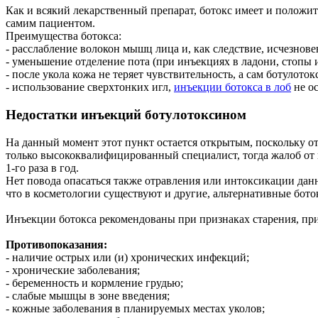
Как и всякий лекарственный препарат, ботокс имеет и положит
самим пациентом.
Преимущества ботокса:
- расслабление волокон мышц лица и, как следствие, исчезнов
- уменьшение отделение пота (при инъекциях в ладони, стопы 
- после укола кожа не теряет чувствительность, а сам ботулото
- использование сверхтонких игл,
инъекции ботокса в лоб
не ос
Недостатки инъекций ботулотоксином
На данный момент этот пункт остается открытым, поскольку о
только высококвалифицированный специалист, тогда жалоб от
1-го раза в год.
Нет повода опасаться также отравления или интоксикации данн
что в косметологии существуют и другие, альтернативные бото
Инъекции ботокса рекомендованы при признаках старения, пр
Противопоказания:
- наличие острых или (и) хронических инфекций;
- хронические заболевания;
- беременность и кормление грудью;
- слабые мышцы в зоне введения;
- кожные заболевания в планируемых местах уколов;