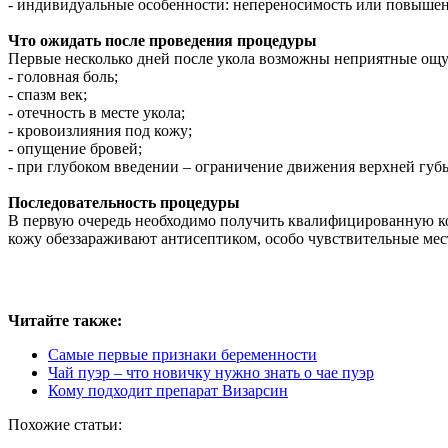
- индивидуальные особенности: непереносимость или повышенн
Что ожидать после проведения процедуры
Первые несколько дней после укола возможны неприятные ощу
- головная боль;
- спазм век;
- отечность в месте укола;
- кровоизлияния под кожу;
- опущение бровей;
- при глубоком введении – ограничение движения верхней губ
Последовательность процедуры
В первую очередь необходимо получить квалифицированную кон
кожу обеззараживают антисептиком, особо чувствительные ме
Читайте также:
Самые первые признаки беременности
Чай пуэр – что новичку нужно знать о чае пуэр
Кому подходит препарат Визарсин
Похожие статьи: