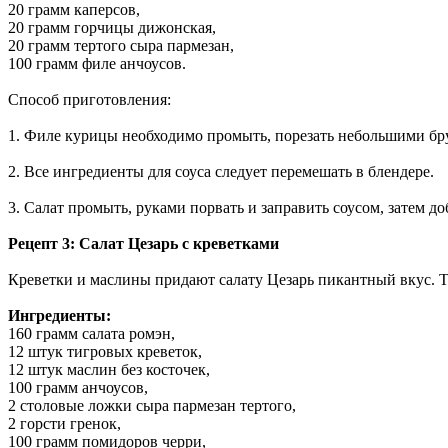
20 грамм каперсов,
20 грамм горчицы дижонская,
20 грамм тертого сыра пармезан,
100 грамм филе анчоусов.
Способ приготовления:
1. Филе курицы необходимо промыть, порезать небольшими брус
2. Все ингредиенты для соуса следует перемешать в блендере.
3. Салат промыть, руками порвать и заправить соусом, затем д
Рецепт 3: Салат Цезарь с креветками
Креветки и маслины придают салату Цезарь пикантный вкус. Так
Ингредиенты:
160 грамм салата ромэн,
12 штук тигровых креветок,
12 штук маслин без косточек,
100 грамм анчоусов,
2 столовые ложки сыра пармезан тертого,
2 горсти гренок,
100 грамм помидоров черри,