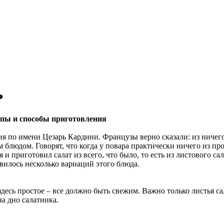
ь
ипы и способы приготовления
 по имени Цезарь Кардини. Французы верно сказали: из ничего р
 блюдом. Говорят, что когда у повара практически ничего из пр
и приготовил салат из всего, что было, то есть из листового са
явилось несколько вариаций этого блюда.
десь простое – все должно быть свежим. Важно только листья с
на дно салатника.