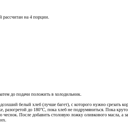
й рассчитан на 4 порции.
затем до подачи положить в холодильник.
сохший белый хлеб (лучше багет), с которого нужно срезать кор
ке, разогретой до 180°С, пока хлеб не подрумяниться. Пока крут
ю чеснок. После добавить столовую ложку оливкового масла, а з
их.