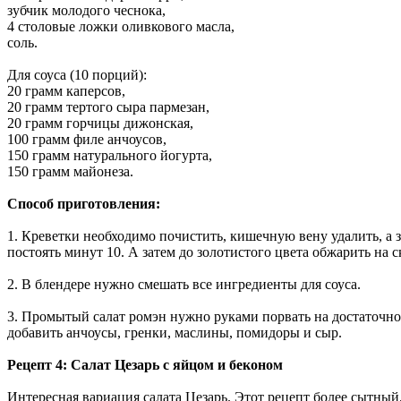
зубчик молодого чеснока,
4 столовые ложки оливкового масла,
соль.
Для соуса (10 порций):
20 грамм каперсов,
20 грамм тертого сыра пармезан,
20 грамм горчицы дижонская,
100 грамм филе анчоусов,
150 грамм натурального йогурта,
150 грамм майонеза.
Способ приготовления:
1. Креветки необходимо почистить, кишечную вену удалить, а 
постоять минут 10. А затем до золотистого цвета обжарить на с
2. В блендере нужно смешать все ингредиенты для соуса.
3. Промытый салат ромэн нужно руками порвать на достаточно 
добавить анчоусы, гренки, маслины, помидоры и сыр.
Рецепт 4: Салат Цезарь с яйцом и беконом
Интересная вариация салата Цезарь. Этот рецепт более сытный, 