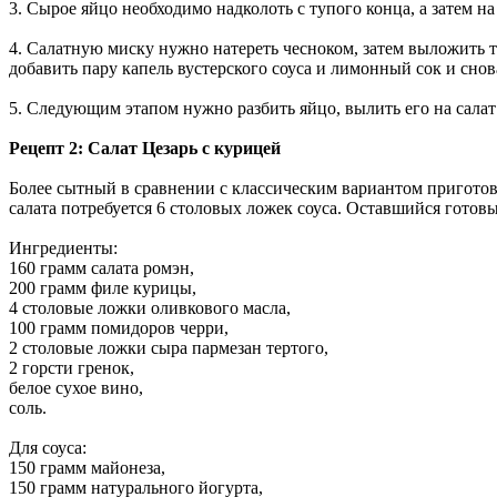
3. Сырое яйцо необходимо надколоть с тупого конца, а затем н
4. Салатную миску нужно натереть чесноком, затем выложить т
добавить пару капель вустерского соуса и лимонный сок и снов
5. Следующим этапом нужно разбить яйцо, вылить его на салат
Рецепт 2: Салат Цезарь с курицей
Более сытный в сравнении с классическим вариантом приготов
салата потребуется 6 столовых ложек соуса. Оставшийся готов
Ингредиенты:
160 грамм салата ромэн,
200 грамм филе курицы,
4 столовые ложки оливкового масла,
100 грамм помидоров черри,
2 столовые ложки сыра пармезан тертого,
2 горсти гренок,
белое сухое вино,
соль.
Для соуса:
150 грамм майонеза,
150 грамм натурального йогурта,