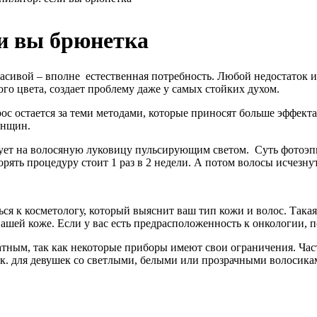
и вы брюнетка
асивой – вполне естественная потребность. Любой недостаток и
ого цвета, создает проблему даже у самых стойких духом.
ос остается за теми методами, которые приносят больше эффек
енщин.
вует на волосяную луковицу пульсирующим светом. Суть фотоэпи
ять процедуру стоит 1 раз в 2 недели. А потом волосы исчезнут
ся к косметологу, который выяснит ваш тип кожи и волос. Така
ашей коже. Если у вас есть предрасположенность к онкологии, п
ным, так как некоторые приборы имеют свои ограничения. Част
.к. для девушек со светлыми, белыми или прозрачными волосик