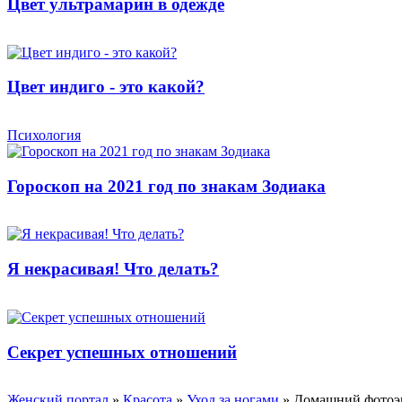
Цвет ультрамарин в одежде
Цвет индиго - это какой?
Психология
Гороскоп на 2021 год по знакам Зодиака
Я некрасивая! Что делать?
Секрет успешных отношений
Женский портал
»
Красота
»
Уход за ногами
» Домашний фотоэп