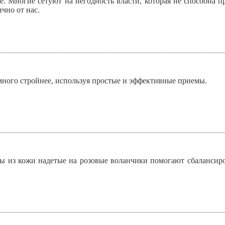
е. Многие сетуют на негодность власти, которая не способна пр
чно от нас.
много стройнее, используя простые и эффективные приемы.
ы из кожи надетые на розовые воланчики помогают сбалансиро