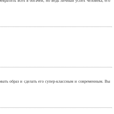
евратить всех в богачей, но ведь личный успех человека, его
вать образ и сделать его супер-классным и современным. Вы