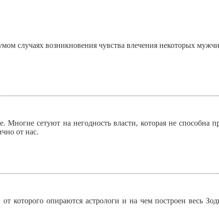
умом случаях возникновения чувства влечения некоторых мужч
е. Многие сетуют на негодность власти, которая не способна пр
чно от нас.
о, от которого опираются астрологи и на чем построен весь З