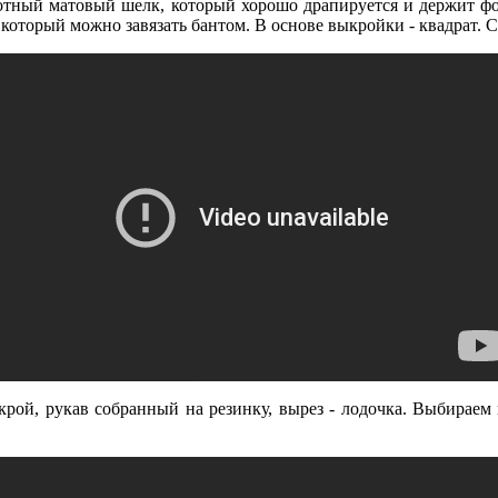
лотный матовый шелк, который хорошо драпируется и держит фо
 который можно завязать бантом. В основе выкройки - квадрат. 
крой, рукав собранный на резинку, вырез - лодочка. Выбирае