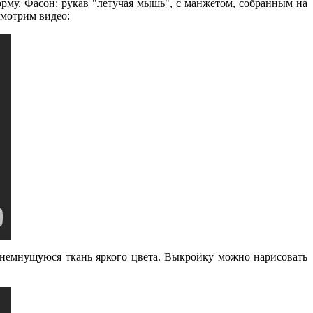
рму. Фасон: рукав "летучая мышь", с манжетом, собранным на
Смотрим видео:
м немнущуюся ткань яркого цвета. Выкройку можно нарисовать