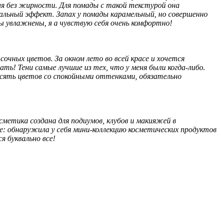
ния без жирности. Для помады с такой текстурой она
альный эффект. Запах у помады карамельный, но совершенно
убы увлажнены, я а чувствую себя очень комфортно!
очных цветов. За окном лето во всей красе и хочется
ать! Тени самые лучшие из тех, что у меня были когда-либо.
десять цветов со спокойными оттенками, обязательно
сметика создана для подиумов, клубов и макияжей в
е: обнаружила у себя мини-коллекцию косметических продуктов
 буквально все!