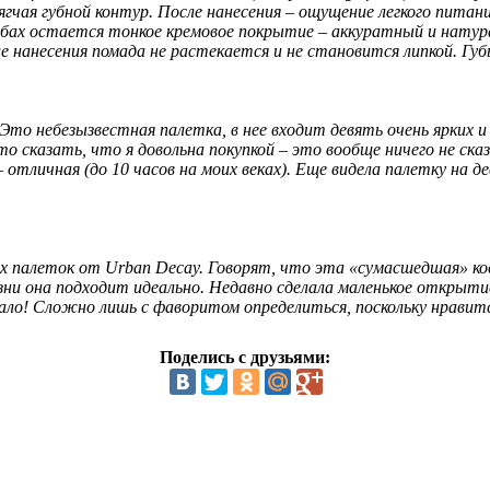
мягчая губной контур. После нанесения – ощущение легкого пита
убах остается тонкое кремовое покрытие – аккуратный и натур
осле нанесения помада не растекается и не становится липкой. Г
то небезызвестная палетка, в нее входит девять очень ярких и с
о сказать, что я довольна покупкой – это вообще ничего не сказ
отличная (до 10 часов на моих веках). Еще видела палетку на 
ых палеток от Urban Decay. Говорят, что эта «сумасшедшая» ко
зни она подходит идеально. Недавно сделала маленькое открыти
ло! Сложно лишь с фаворитом определиться, поскольку нравится
Поделись с друзьями: