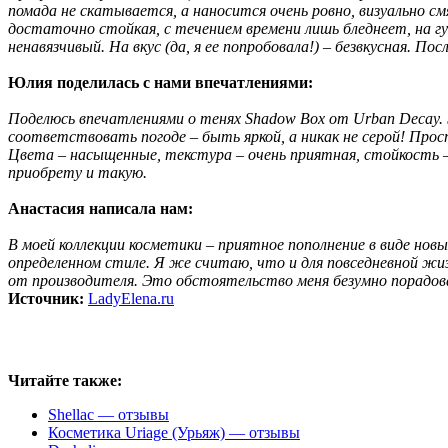
помада не скатывается, а наносится очень ровно, визуально с
достаточно стойкая, с течением времени лишь бледнеет, на г
ненавязчивый. На вкус (да, я ее попробовала!) – безвкусная. П
Юлия поделилась с нами впечатлениями:
Поделюсь впечатлениями о тенях Shadow Box от Urban Decay. Э
соответствовать погоде – быть яркой, а никак не серой! Прост
Цвета – насыщенные, текстура – очень приятная, стойкость – 
приобрету и такую.
Анастасия написала нам:
В моей коллекции косметики – приятное пополнение в виде нов
определенном стиле. Я же считаю, что и для повседневной жи
от производителя. Это обстоятельство меня безумно порадова
Источник:
LadyElena.ru
Читайте также:
Shellac — отзывы
Косметика Uriage (Урьяж) — отзывы