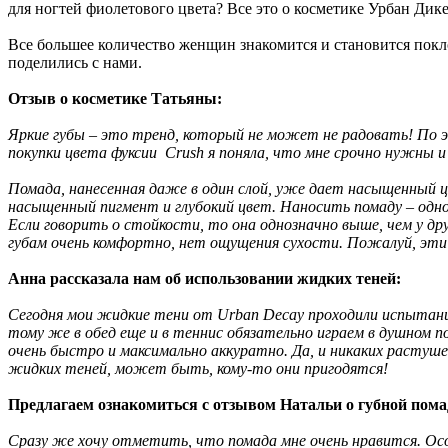
для ногтей фиолетового цвета? Все это о косметике Урбан Дике
Все большее количество женщин знакомится и становится пок
поделились с нами.
Отзыв о косметике Татьяны:
Яркие губы – это тренд, который не может не радовать! По 
покупки цвета фуксии Crush я поняла, что мне срочно нужны и 
Помада, нанесенная даже в один слой, уже дает насыщенный ц
насыщенный пигмент и глубокий цвет. Наносить помаду – одно
Если говорить о стойкости, то она однозначно выше, чем у д
губам очень комфортно, нет ощущения сухости. Пожалуй, эти п
Анна рассказала нам об использовании жидких теней:
Сегодня мои жидкие тени от Urban Decay проходили испытание
тому же в обед еще и в теннис обязательно играем в душном п
очень быстро и максимально аккуратно. Да, и никаких растуше
жидких теней, может быть, кому-то они пригодятся!
Предлагаем ознакомиться с отзывом Натальи о губной пома
Сразу же хочу отметить, что помада мне очень нравится. Особ