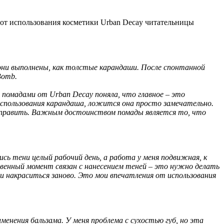
 от использования косметики Urban Decay читательницы
они выполнены, как толстые карандаши. После спонтанной
Bomb.
помадами от Urban Decay поняла, что главное – это
 использования карандаша, ложится она просто замечательно.
подправить. Важным достоинством помады является то, что
ь тени целый рабочий день, а работа у меня подвижная, к
твенный момент связан с нанесением теней – это нужно делать
и накраситься заново. Это мои впечатления от использования
енения бальзама. У меня проблема с сухостью губ, но эта