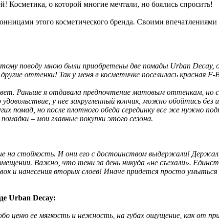
й! Косметика, о которой многие мечтали, но боялись спросить!
лонницами этого косметического бренда. Своими впечатлениями
этому поводу мною были приобретены две помады Urban Decay, 
другие оттенки! Так у меня в косметичке поселилась красная F-
вет. Раньше я отдавала предпочтение матовым оттенкам, но с 
 удовольствие, у нее закругленный кончик, можно обойтись без
ругих помад, но после плотного обеда серединку все же нужно 
омадки – мои главные покупки этого сезона.
 на стойкость. И они его с достоинством выдержали! Держалис
омещении. Важно, что тени за день никуда «не съехали». Единс
вок и нанесения вторых слоев! Иначе придется просто умыться 
де Urban Decay:
о ценю ее мягкость и нежность, на губах ощущение, как от прим