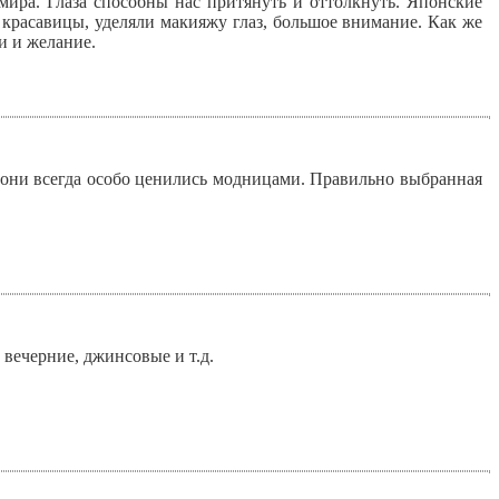
 мира. Глаза способны нас притянуть и оттолкнуть. Японские
 красавицы, уделяли макияжу глаз, большое внимание. Как же
и и желание.
о они всегда особо ценились модницами. Правильно выбранная
вечерние, джинсовые и т.д.