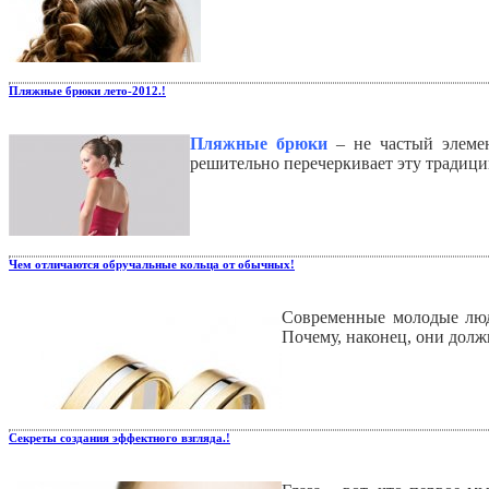
Пляжные брюки лето-2012.!
Пляжные брюки
– не частый элеме
решительно перечеркивает эту традици
Чем отличаются обручальные кольца от обычных!
Современные молодые люд
Почему, наконец, они долж
Секреты создания эффектного взгляда.!