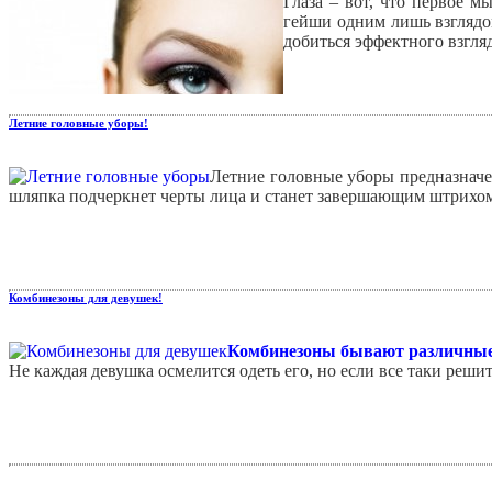
Глаза – вот, что первое м
гейши одним лишь взглядом
добиться эффектного взгля
Летние головные уборы!
Летние головные уборы предназначе
шляпка подчеркнет черты лица и станет завершающим штрихом
Комбинезоны для девушек!
Комбинезоны бывают различные
Не каждая девушка осмелится одеть его, но если все таки реши