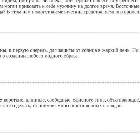
ы видим, смотря на человека, они зеркало нашего внутреннего
 могли приковать к себе мужчину на долгое время. Восточные
да? В этом нам помогут косметические средства, немного времен
ны, в первую очередь, для защиты от солнца в жаркий день. Н
 в создании любого модного образа.
:
короткие, длинные, свободные, офисного типа, обтягивающие, 
тся это сделать, то поймает много восхищенных взглядов.