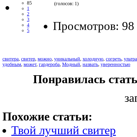
85
(голосов: 1)
1
2
3
Просмотров: 98
4
5
свитера
,
свитер
,
можно
,
уникальный
,
холодную
,
согреть
,
ультр
удобным
,
может
,
гардероба
,
Модный
,
назвать
,
уверенностью
Понравилась стать
за
Похожие статьи:
Твой лучший свитер