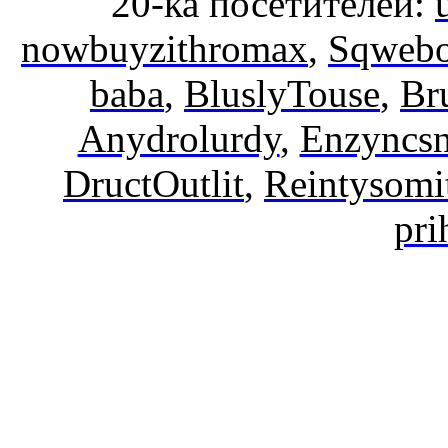
20-ка посетителей:
nowbuyzithromax
,
Sqwebo
baba
,
BluslyTouse
,
Br
Anydrolurdy
,
Enzyncs
DructOutlit
,
Reintysomi
pri