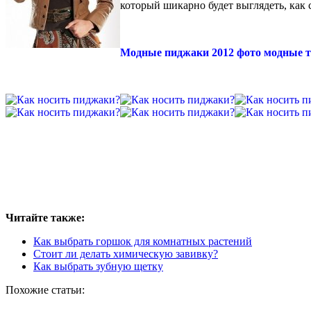
который шикарно будет выглядеть, как
Модные пиджаки 2012 фото модные 
Читайте также:
Как выбрать горшок для комнатных растений
Стоит ли делать химическую завивку?
Как выбрать зубную щетку
Похожие статьи: