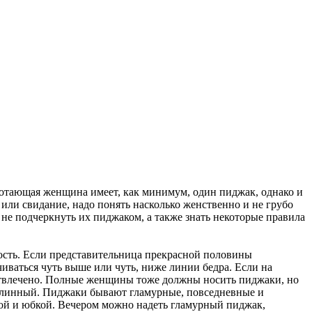
ботающая женщина имеет, как минимум, один пиджак, однако и
а или свидание, надо понять насколько женственно и не грубо
 не подчеркнуть их пиджаком, а также знать некоторые правила
сть. Если представительница прекрасной половины
чиваться чуть выше или чуть, ниже линии бедра. Если на
 отвлечено. Полные женщины тоже должны носить пиджаки, но
и длинный. Пиджаки бывают гламурные, повседневные и
зкой и юбкой. Вечером можно надеть гламурный пиджак,