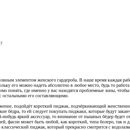
и?
овным элементом женского гардероба. В наше время каждая ра
кольку его можно надеть абсолютно в любое место, будь то работ
имо понять, где именно у вас находятся проблемные зоны, чтобы
 с остальными его составляющими.
жение, подойдёт короткий пиджак, подчёркивающий женственно
кие бёдра, то ей следует покупать пиджаки, которые будут закан
й-нибудь яркий аксессуар, то внимание от пышных бёдер будет
аней, фасон может быть любой, как короткий, типа болеро, так 
ть классический пиджак, который прекрасно смотрится с водола