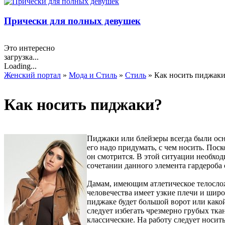
Прически для полных девушек
Это интересно
загрузка...
Loading...
Женский портал
»
Мода и Стиль
»
Стиль
» Как носить пиджак
Как носить пиджаки?
Пиджаки или блейзеры всегда были осн
его надо придумать, с чем носить. Пос
он смотрится. В этой ситуации необход
сочетании данного элемента гардероба
Дамам, имеющим атлетическое телосло
человечества имеет узкие плечи и широ
пиджаке будет большой ворот или како
следует избегать чрезмерно грубых тк
классические. На работу следует носи