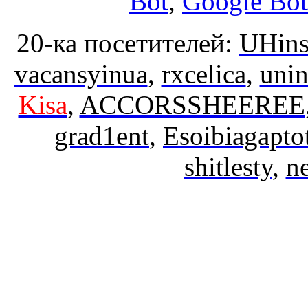
Bot
,
Google Bot
20-ка посетителей:
UHins
vacansyinua
,
rxcelica
,
unin
Kisa
,
ACCORSSHEEREE
grad1ent
,
Esoibiagapto
shitlesty
,
ne