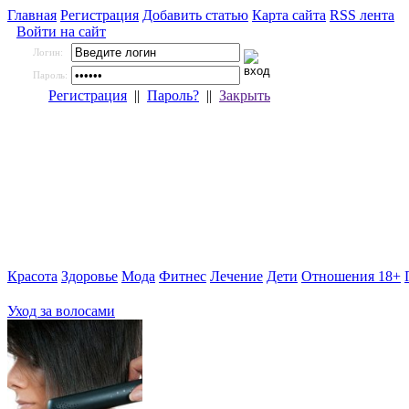
Главная
Регистрация
Добавить статью
Карта сайта
RSS лента
Войти на сайт
Логин:
Пароль:
Регистрация
||
Пароль?
||
Закрыть
Красота
Здоровье
Мода
Фитнес
Лечение
Дети
Отношения 18+
Уход за волосами