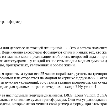
-трансформер
ы или делает ее настоящей женщиной…». Это и есть та знаменит
ы. Ведь именно аксессуары формируют стиль и имидж тех, кто ж
из главных мест в реализации этой очень непростой задачи пр
ми аксессуарами – у каждой из нас есть не одна модная сумочка 
цы, пристрастиях, увлечениях и образе жизни.
 прожить за сутки все 25 часов: поработать, успеть на трениро
юбимым или оторваться на модной вечеринке с друзьями?! Согла
ить нужные украшения), то с таким важным предметом, как сумка
одели для деловых встреч и вечерних выходов? Ну уж нет!
 за нас подумали ведущие дизайнеры. D&G, Louis Vuitton, Zufi Ale
ьные и стильные сумки-трансформеры. Они могут раскладывать
одели, которые легко меняют свой размер и форму, при этом тр