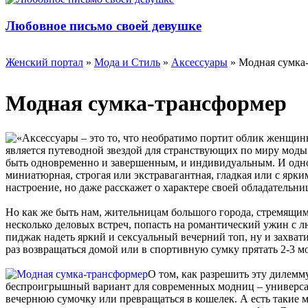
Любовное письмо своей девушке
Женский портал
»
Мода и Стиль
»
Аксессуары
» Модная сумка
Модная сумка-трансформер
«Аксессуары – это то, что необратимо портит облик женщин
является путеводной звездой для странствующих по миру мод
быть одновременно и завершенным, и индивидуальным. И одно 
миниатюрная, строгая или экстравагантная, гладкая или с ярки
настроение, но даже расскажет о характере своей обладательни
Но как же быть нам, жительницам большого города, стремящимся
несколько деловых встреч, попасть на романтический ужин с л
пиджак надеть яркий и сексуальный вечерний топ, ну и захват
раз возвращаться домой или в спортивную сумку прятать 2-3 м
О том, как разрешить эту дилемму
беспроигрышный вариант для современных модниц – универсал
вечернюю сумочку или превращаться в кошелек. А есть такие м