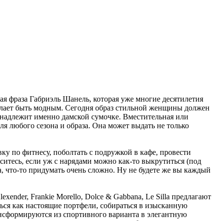
ая фраза Габриэль Шанель, которая уже многие десятилетия
елает быть модным. Сегодня образ стильной женщины должен
инадлежит именно дамской сумочке. Вместительная или
для любого сезона и образа. Она может выдать не только
вку по фитнесу, поболтать с подружкой в кафе, провести
ситесь, если уж с нарядами можно как-то выкрутиться (под
, что-то придумать очень сложно. Ну не будете же вы каждый
xender, Frankie Morello, Dolce & Gabbana, Le Silla предлагают
ся как настоящие портфели, собираться в изысканную
ансформируются из спортивного варианта в элегантную