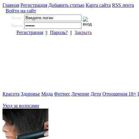
Главная
Регистрация
Добавить статью
Карта сайта
RSS лента
Войти на сайт
Логин:
Пароль:
Регистрация
||
Пароль?
||
Закрыть
Красота
Здоровье
Мода
Фитнес
Лечение
Дети
Отношения 18+
Уход за волосами