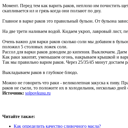
Момент. Перед тем как варить раков, неплохо им почистить ще
скапливается ил и грязь когда они ползают по дну.
Главное в варке раков это правильный бульон. От бульона зав
На две трети наливаем водой. Кидаем укроп, лавровый лист, 
Очень важно для варки раков сколько соли мы добавим в бульо
положил 5 столовых ложек соли.
Рассол для варки раков доводим до кипения. Выключаем. Даем 
Как раки закипят, уменьшаем огонь, накрываем крышкой и вар
Так мы правильно варим раков. Через 25/35/45 минут достаем р
Выкладываем раков в глубокое блюдо.
Можно не говорить что раки - великолепная закуска к пиву. Пр
раков не съели, то положите их в холодильник, несколько дней
Источник:
solpovkusu.ru
Читайте также:
Как определить качество сливочного масла?