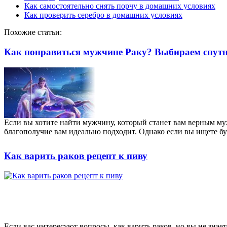
Как самостоятельно снять порчу в домашних условиях
Как проверить серебро в домашних условиях
Похожие статьи:
Как понравиться мужчине Раку? Выбираем спутн
Если вы хотите найти мужчину, который станет вам верным му
благополучие вам идеально подходит. Однако если вы ищете бу
Как варить раков рецепт к пиву
Если вас интересуют вопросы, как варить раков, но вы не знае