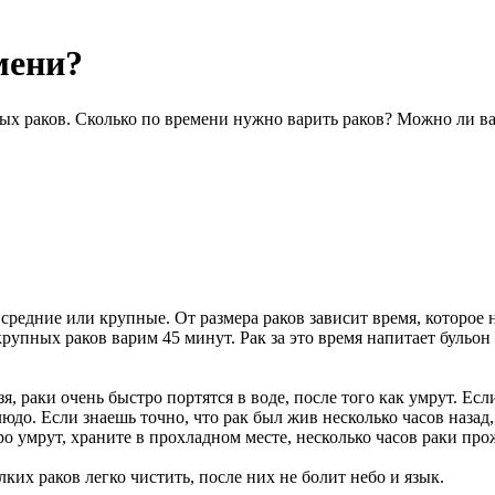
мени?
ых раков. Сколько по времени нужно варить раков? Можно ли ва
 средние или крупные. От размера раков зависит время, которое
рупных раков варим 45 минут. Рак за это время напитает бульон 
раки очень быстро портятся в воде, после того как умрут. Если 
до. Если знаешь точно, что рак был жив несколько часов назад, 
ро умрут, храните в прохладном месте, несколько часов раки про
ких раков легко чистить, после них не болит небо и язык.