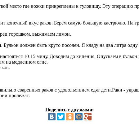
ткой место где ножки прикреплены к туловищу. Эту операцию пр
исит конечный вкус раков. Берем самую большую кастрюлю. На тр
перец горошком, выжимаем лимон.
н. Бульон должен быть круто посолен. Я кладу на два литра одн
настояться 10-15 мину. Доводим до кипения. Опускаем в бульон 
им на медленном огне.
аков.
авильно сваренных раков с удовольствием едят дети.Раки - укра
 они пролежат.
Поделись с друзьями: