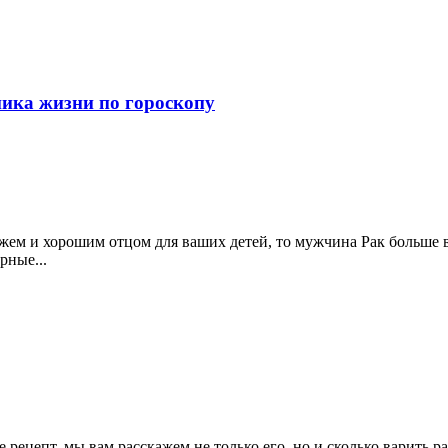
ика жизни по гороскопу
жем и хорошим отцом для ваших детей, то мужчина Рак больше в
рные...
те рецепт, мы вам расскажем не только его, но и сколько варить